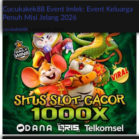
Cucukakek88 Event Imlek: Event Keluarga
Penuh Misi Jelang 2026
cucukakek88
|
Januari 22, 2026