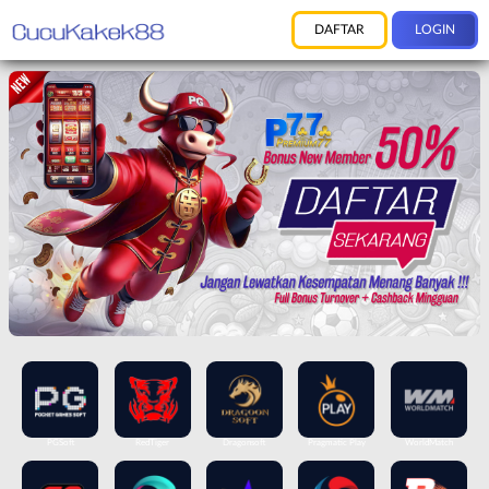
DAFTAR
LOGIN
PGSoft
RedTiger
Dragonsoft
Pragmatic Play
WorldMatch