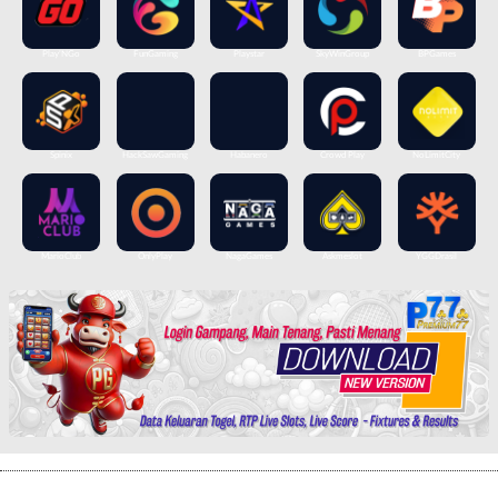
Play’NGo
FunGaming
Playstar
SkyWinGroup
BPGames
Spinix
HackSawGaming
Habanero
Crowd Play
NoLimitCity
MarioClub
OnlyPlay
NagaGames
Askmeslot
YGGDrasil